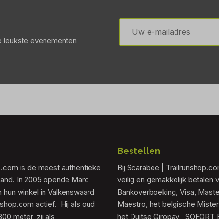
E-
mailadres
de leukste evenementen
Bestellen
p.com is de meest authentieke
Bij Scarabee |
Trailrunshop.c
rland. In 2005 opende Marc
veilig en gemakkelijk betalen v
 hun winkel in Valkenswaard
Bankoverboeking, Visa, Maste
unshop.com actief. Hij als oud
Maestro, het belgische Mister
0 meter, zij als
het Duitse Giropay , SOFORT 