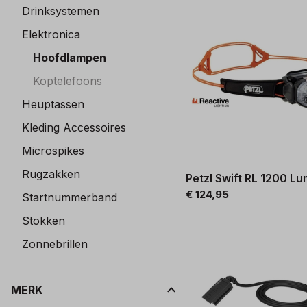
Drinksystemen
Elektronica
Hoofdlampen
Koptelefoons
Heuptassen
Kleding Accessoires
Microspikes
Rugzakken
Petzl Swift RL 1200 L
€ 124,95
Startnummerband
Stokken
Zonnebrillen
MERK
Kies een Merk om op te filteren