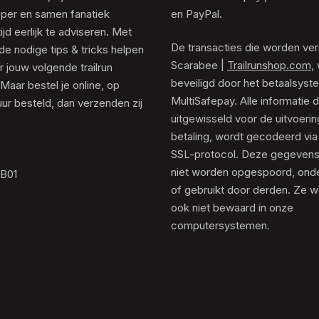
er en samen fanatiek
en PayPal.
tijd eerlijk te adviseren. Met
De transacties die worden ver
de nodige tips & tricks helpen
Scarabee |
Trailrunshop.com
,
 jouw volgende trailrun
beveiligd door het betaalsyst
 Maar bestel je online, op
MultiSafepay. Alle informatie 
ur besteld, dan verzenden zij
uitgewisseld voor de uitvoeri
betaling, wordt gecodeerd via
SSL-protocol. Deze gegeven
niet worden opgespoord, ond
.B01
of gebruikt door derden. Ze 
ook niet bewaard in onze
computersystemen.