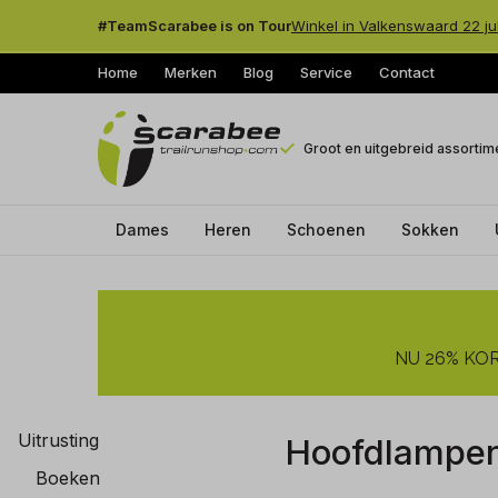
#TeamScarabee is on Tour
Winkel in Valkenswaard 22 ju
Home
Merken
Blog
Service
Contact
Groot en uitgebreid assortim
Dames
Heren
Schoenen
Sokken
Hoofdlampen
-
NU 26% KORT
Trailrunshop
Uitrusting
Hoofdlampe
Boeken