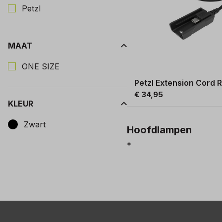
Petzl
MAAT
Kies een Maat om op te filteren
ONE SIZE
Petzl Extension Cord R
€ 34,95
KLEUR
Kies een Kleur om op te filteren
Zwart
Hoofdlampen
*