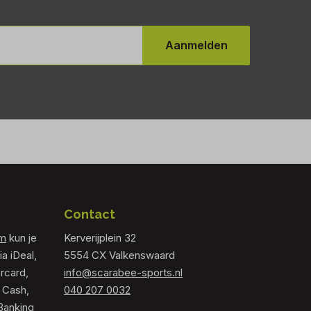
Aanmelden
Contact
om
kun je
Kerverijplein 32
ia iDeal,
5554 CX Valkenswaard
rcard,
info@scarabee-sports.nl
 Cash,
040 207 0032
Banking