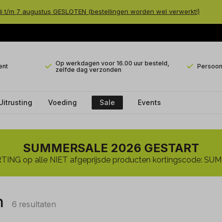
li t/m 7 augustus GESLOTEN (bestellingen worden wel verwerkt!)
Op werkdagen voor 16.00 uur besteld,
ent
Persoonl
zelfde dag verzonden
Uitrusting
Voeding
Sale
Events
SUMMERSALE 2026 GESTART
ING op alle NIET afgeprijsde producten kortingscode: 
n
6 resultaten