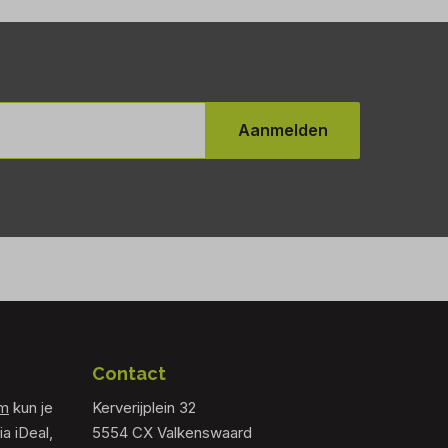
Aanmelden
Contact
om
kun je
Kerverijplein 32
ia iDeal,
5554 CX Valkenswaard