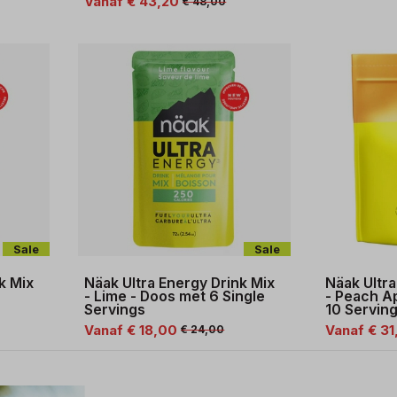
Vanaf € 43,20
€ 48,00
Sale
Sale
k Mix
Näak Ultra Energy Drink Mix
Näak Ultra
- Lime - Doos met 6 Single
- Peach Ap
Servings
10 Servin
Vanaf € 18,00
Vanaf € 31
€ 24,00