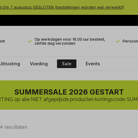
li t/m 7 augustus GESLOTEN (bestellingen worden wel verwerkt!)
Op werkdagen voor 16.00 uur besteld,
ent
Persoonl
zelfde dag verzonden
Uitrusting
Voeding
Sale
Events
SUMMERSALE 2026 GESTART
ING op alle NIET afgeprijsde producten kortingscode: 
4 resultaten