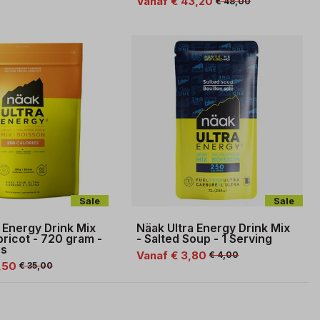
Vanaf € 43,20
€ 48,00
Sale
Sale
 Energy Drink Mix
Näak Ultra Energy Drink Mix
ricot - 720 gram -
- Salted Soup - 1 Serving
gs
Vanaf € 3,80
€ 4,00
,50
€ 35,00