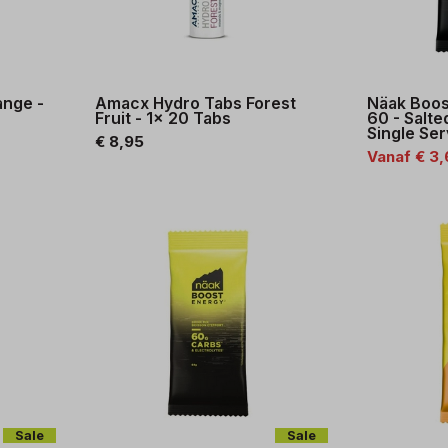
ange -
Amacx Hydro Tabs Forest
Näak Boos
Fruit - 1x 20 Tabs
60 - Salt
Single Ser
€ 8,95
Vanaf € 3
Sale
Sale