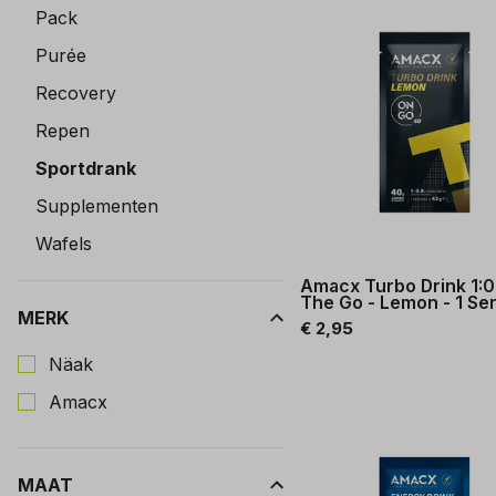
Pack
Purée
Recovery
Repen
Sportdrank
Supplementen
Wafels
Amacx Turbo Drink 1:0
The Go - Lemon - 1 Se
MERK
€ 2,95
Kies een Merk om op te filteren
Näak
Amacx
MAAT