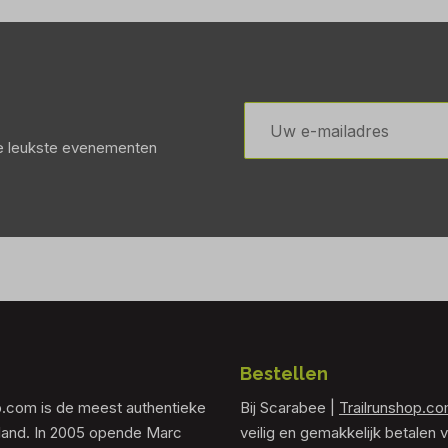
E-
mailadres
de leukste evenementen
Bestellen
p.com is de meest authentieke
Bij Scarabee |
Trailrunshop.c
rland. In 2005 opende Marc
veilig en gemakkelijk betalen v