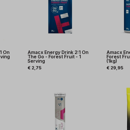
1 On
Amacx Energy Drink 2:1 On
Amacx Ene
rving
The Go - Forest Fruit - 1
Forest Fru
Serving
(1kg)
€ 2,75
€ 29,95