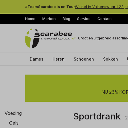
#TeamScarabee is on Tour
Winkel in Valkenswaard 22 ju
Home
Merken
Blog
Service
Contact
Groot en uitgebreid assortim
Dames
Heren
Schoenen
Sokken
Sportdrank
-
NU 26% KORT
Trailrunshop
Voeding
Sportdrank
2
Gels