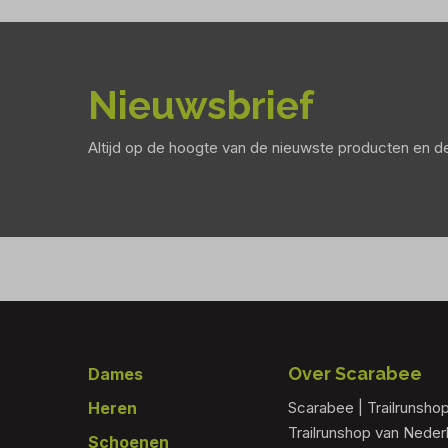
Nieuwsbrief
Altijd op de hoogte van de nieuwste producten en 
Footer
Over Scarabee
Dames
Heren
Scarabee | Trailrunsho
Trailrunshop van Nede
Schoenen