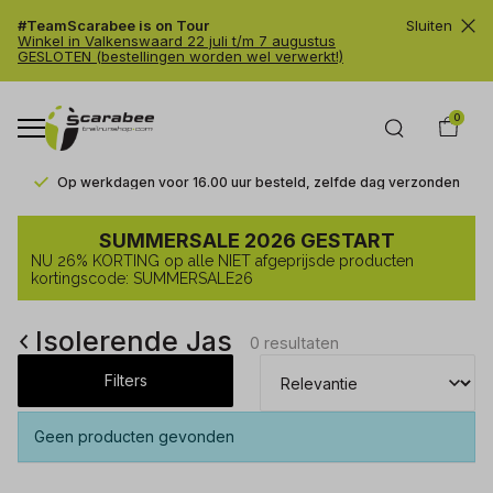
#TeamScarabee is on Tour
Sluiten
Winkel in Valkenswaard 22 juli t/m 7 augustus
GESLOTEN (bestellingen worden wel verwerkt!)
0
Op werkdagen voor 16.00 uur besteld, zelfde dag verzonden
Isolerende
SUMMERSALE 2026 GESTART
Jas
NU 26% KORTING op alle NIET afgeprijsde producten
-
kortingscode: SUMMERSALE26
Trailrunshop
Isolerende Jas
0 resultaten
Filters
Geen producten gevonden